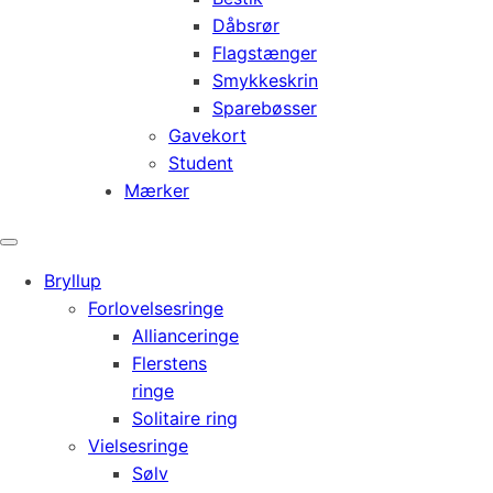
Dåbsrør
Flagstænger
Smykkeskrin
Sparebøsser
Gavekort
Student
Mærker
Bryllup
Forlovelsesringe
Allianceringe
Flerstens
ringe
Solitaire ring
Vielsesringe
Sølv