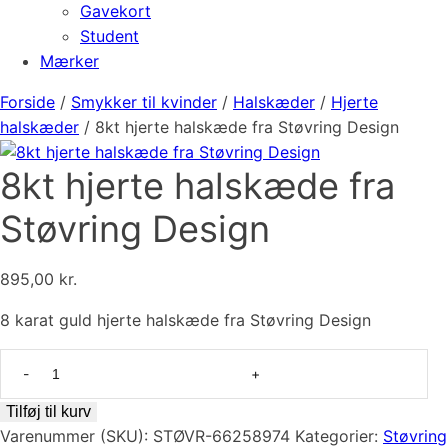
Gavekort
Student
Mærker
Forside
/
Smykker til kvinder
/
Halskæder
/
Hjerte
halskæder
/ 8kt hjerte halskæde fra Støvring Design
8kt hjerte halskæde fra
Støvring Design
895,00
kr.
8 karat guld hjerte halskæde fra Støvring Design
8kt
hjerte
halskæde
Tilføj til kurv
fra
Varenummer (SKU):
STØVR-66258974
Kategorier:
Støvring