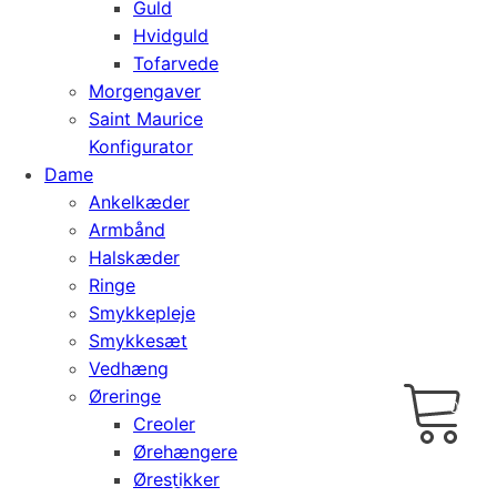
Guld
Hvidguld
Tofarvede
Morgengaver
Saint Maurice
Konfigurator
Dame
Ankelkæder
Armbånd
Halskæder
Ringe
Smykkepleje
Smykkesæt
Vedhæng
Cart
0
Øreringe
kr.
0,00
Creoler
Ørehængere
Ørestikker