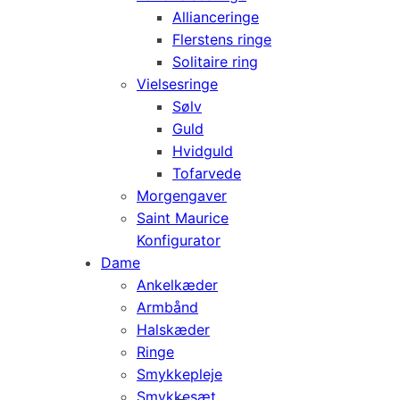
Allianceringe
Flerstens ringe
Solitaire ring
Vielsesringe
Sølv
Guld
Hvidguld
Tofarvede
Morgengaver
Saint Maurice
Konfigurator
Dame
Ankelkæder
Armbånd
Halskæder
Ringe
Smykkepleje
Smykkesæt