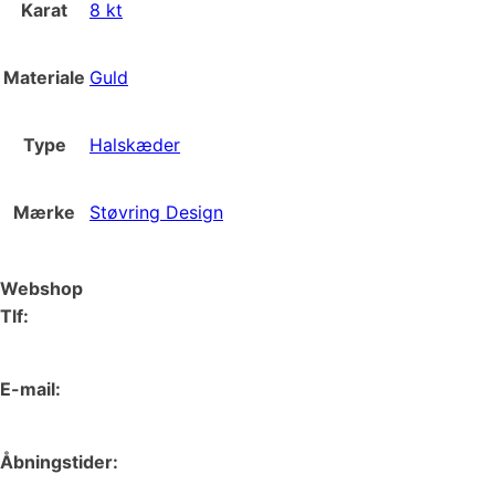
Karat
8 kt
Materiale
Guld
Type
Halskæder
Mærke
Støvring Design
Webshop
Tlf:
66 15 90 19
E-mail:
web@juvelgruppen.dk
Åbningstider: