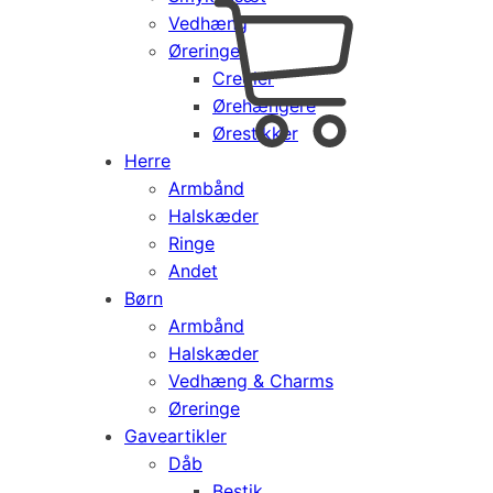
Vedhæng
Cart
0
Øreringe
kr.
0,00
Creoler
Products
Ørehængere
search
Ørestikker
Herre
Armbånd
Halskæder
Ringe
Andet
Børn
Armbånd
Halskæder
Vedhæng & Charms
Øreringe
Gaveartikler
Dåb
Bestik