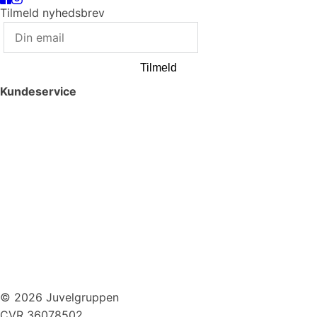
Tilmeld nyhedsbrev
Tilmeld
Kundeservice
Smykkepleje
Huller i ørerne
Persondatapolitik
Brug af cookies
Handelsbetingelser
Returnering
© 2026 Juvelgruppen
CVR 36078502