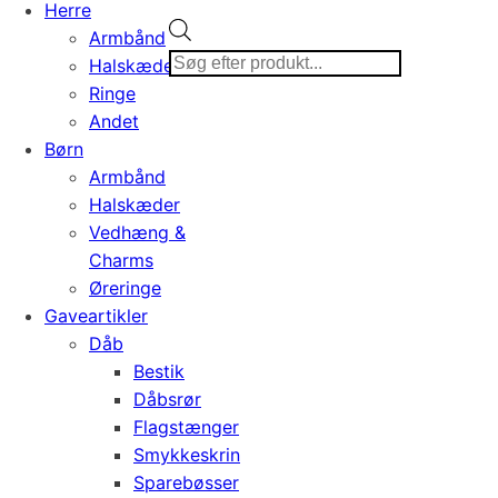
Herre
Products
Armbånd
search
Halskæder
Ringe
Andet
Børn
Armbånd
Halskæder
Vedhæng &
Charms
Øreringe
Gaveartikler
Dåb
Bestik
Dåbsrør
Flagstænger
Smykkeskrin
Sparebøsser